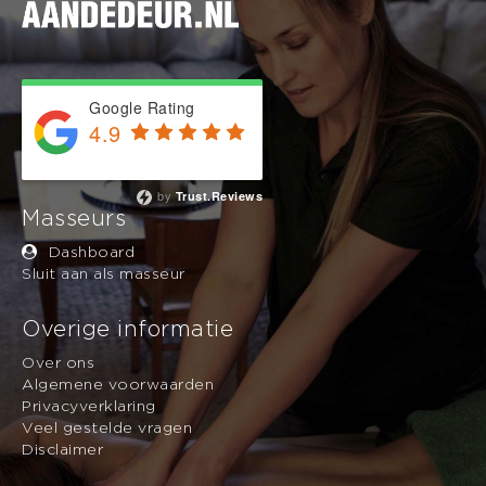
Google Rating
4.9
Based on 743 reviews
by
Trust.Reviews
Masseurs
Dashboard
Sluit aan als masseur
Overige informatie
Over ons
Algemene voorwaarden
Privacyverklaring
Veel gestelde vragen
Disclaimer