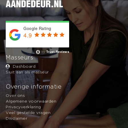
Google Rating
4.9
Based on 743 reviews
by
Trust.Reviews
Masseurs
Dashboard
Sluit aan als masseur
Overige informatie
Over ons
Algemene voorwaarden
Privacyverklaring
Veel gestelde vragen
Disclaimer