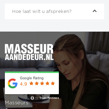
Hoe laat wilt u afspreken?
Invalid date
BOEKING AFRONDEN
Selecteer
eerst
de duur van de massage
60 minuten
90 minuten
120 minuten
Google Rating
180 minuten
4.9
Based on 743 reviews
240 minuten
by
Trust.Reviews
Masseurs