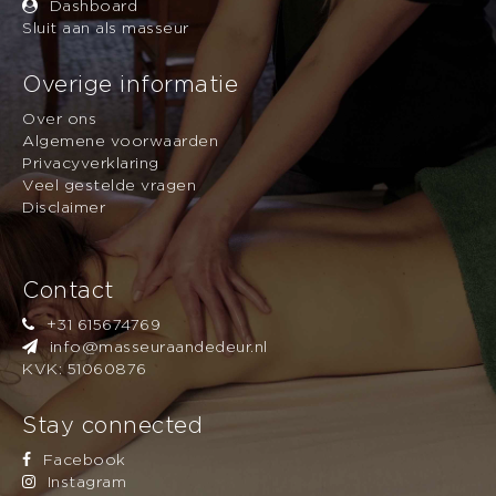
Dashboard
: Let op: de tijd kan
Max aantal personen
Sluit aan als masseur
over meerdere personen verdeeld worden. U
boekt altijd bij één masseur.
Overige informatie
Over ons
Algemene voorwaarden
Privacyverklaring
Veel gestelde vragen
Disclaimer
Contact
+31 615674769
info@masseuraandedeur.nl
KVK: 51060876
Stay connected
Facebook
Instagram