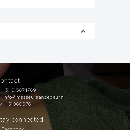
240 minuten
ontact
n masseur.
+31 615674769
info@masseuraandedeur.nl
VK: 51060876
tay connected
Facebook