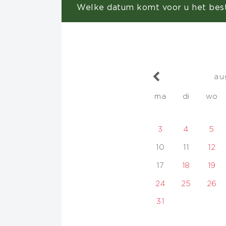
Welke datum komt voor u het best
au
ma
di
wo
3
4
5
10
11
12
17
18
19
24
25
26
31