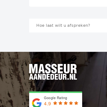
Hoe laat wilt u afspreken?
Invalid date
Selecteer
eerst
de duur van de mass
60 minuten
90 minute
: Let op: de tijd 
Max aantal personen
Google Rating
4.9