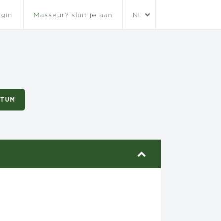
gin
Masseur? sluit je aan
NL
ATUM