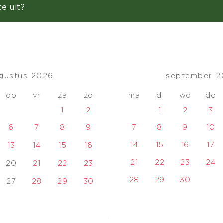
e uit?
gustus
2026
september
2
do
vr
za
zo
ma
di
wo
do
1
2
1
2
3
6
7
8
9
7
8
9
10
14
15
16
17
13
14
15
16
21
22
23
24
20
21
22
23
28
29
30
27
28
29
30