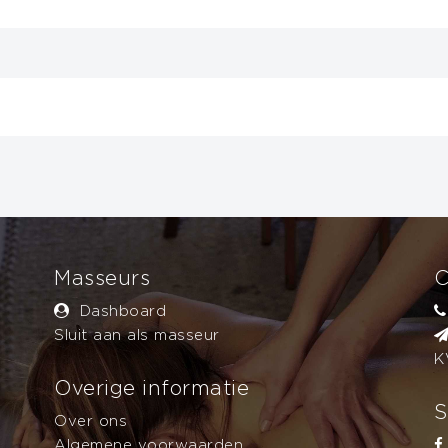
BOEKING AFRONDEN
age
n
120 minuten
180 minuten
Masseurs
C
kan over meerdere personen verdeeld worden. U boekt altijd bij éé
Dashboard
Sluit aan als masseur
K
Overige informatie
S
Over ons
Algemene voorwaarden