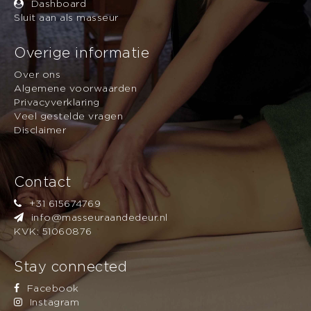
Dashboard
: Let op: de tijd kan
Max aantal personen
Sluit aan als masseur
over meerdere personen verdeeld worden. U
boekt altijd bij één masseur.
Overige informatie
Over ons
Algemene voorwaarden
Privacyverklaring
Veel gestelde vragen
Disclaimer
Contact
+31 615674769
info@masseuraandedeur.nl
KVK: 51060876
Stay connected
Facebook
Instagram