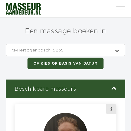
Een massage boeken in
's-Hertogenbosch, 5235
OF KIES OP BASIS VAN DATUM
Beschikbare masseurs