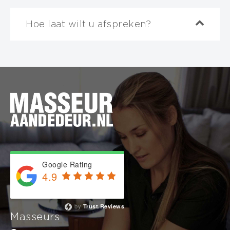
Hoe laat wilt u afspreken?
Invalid date
BOEKING AFRONDEN
Selecteer
eerst
de duur van de massage
60 minuten
90 minuten
120 minuten
Google Rating
180 minuten
4.9
Based on 743 reviews
240 minuten
by
Trust.Reviews
Masseurs