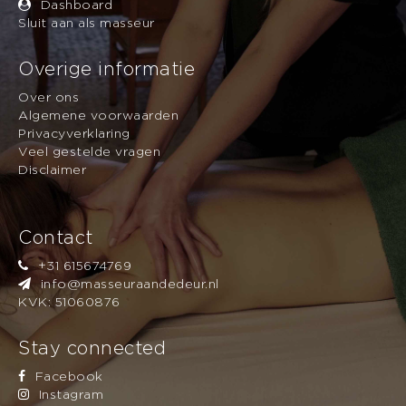
Dashboard
: Let op: de tijd kan
Max aantal personen
Sluit aan als masseur
over meerdere personen verdeeld worden. U
boekt altijd bij één masseur.
Overige informatie
Over ons
Algemene voorwaarden
Privacyverklaring
Veel gestelde vragen
Disclaimer
Contact
+31 615674769
info@masseuraandedeur.nl
KVK: 51060876
Stay connected
Facebook
Instagram