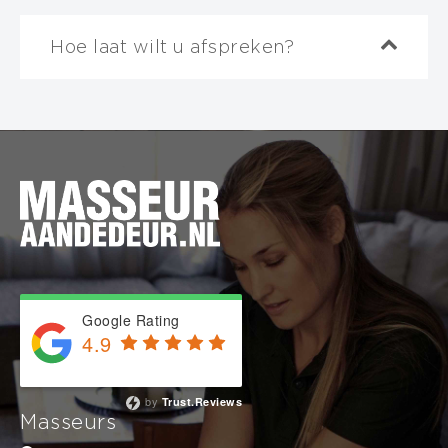
Hoe laat wilt u afspreken?
Invalid date
BOEKING AFRONDEN
Selecteer
eerst
de duur van de massage
60 minuten
90 minuten
120 minuten
Google Rating
180 minuten
4.9
Based on 743 reviews
240 minuten
by
Trust.Reviews
Masseurs