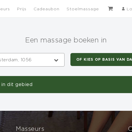
eurs
Prijs
Cadeaubon
Stoelmassage
Lo
Een massage boeken in
terdam, 1056
OF KIES OP BASIS VAN D
in dit gebied
Masseurs
C