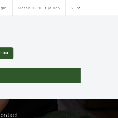
gin
Masseur? sluit je aan
NL
ATUM
ontact